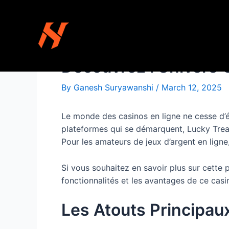
Découvrez l’Univers 
By
Ganesh Suryawanshi
/
March 12, 2025
Le monde des casinos en ligne ne cesse d’é
plateformes qui se démarquent, Lucky Treasu
Pour les amateurs de jeux d’argent en ligne
Si vous souhaitez en savoir plus sur cette 
fonctionnalités et les avantages de ce casi
Les Atouts Principau