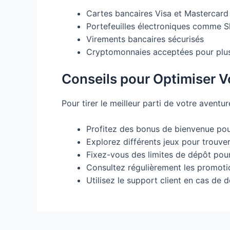
Cartes bancaires Visa et Mastercard
Portefeuilles électroniques comme Skr
Virements bancaires sécurisés
Cryptomonnaies acceptées pour plu
Conseils pour Optimiser V
Pour tirer le meilleur parti de votre avent
Profitez des bonus de bienvenue pour
Explorez différents jeux pour trouve
Fixez-vous des limites de dépôt pou
Consultez régulièrement les promotio
Utilisez le support client en cas de