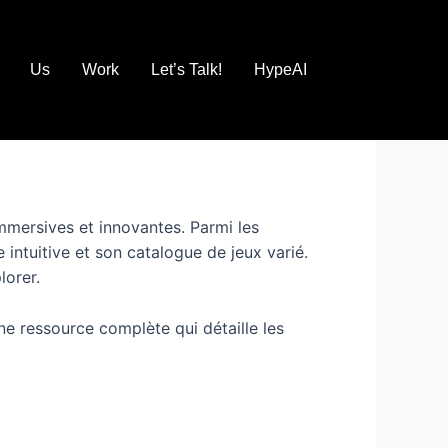
Us
Work
Let’s Talk!
HypeAI
mmersives et innovantes. Parmi les
 intuitive et son catalogue de jeux varié.
lorer.
une ressource complète qui détaille les