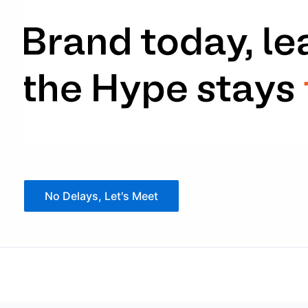
No Delays, Let's Meet