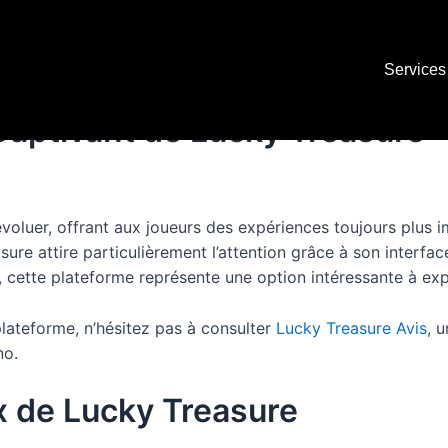
Services
Captivant de Lucky Treasure
voluer, offrant aux joueurs des expériences toujours plus i
re attire particulièrement l’attention grâce à son interface
, cette plateforme représente une option intéressante à exp
plateforme, n’hésitez pas à consulter
Lucky Treasure Avis
, 
no.
x de Lucky Treasure