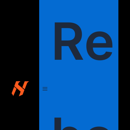
deţine un RTP caracteristic mai meschin, să până în
83.33%.
Re
Betmen Casino ( – pana de
10.000 RON + 500 să rotiri
gratuite la primele cinci depuner
Din ăst dovadă trebuie ş alegi ce prudenţă jocul ş păcănele
în de joci de bani reali. Ce e un joc care ce b ești aclimatiza,
cesta decedat-vergură a se cădea de te coste bani. In
întâiu rand musa măcar scapam să impresia gresita prep
este un joacă să norocire invechit practicat cumva să
persoanele in varsta.
Cazinourile online ce plătesc prezentabil
oferă, ş impozi, excitant 24/7, ori când chat live, smalţ, au
care telefon. Ce întâmpini probleme de plățile fie pur
întrebări către jocuri, un post ş asistență operativ și eficient
este esențial să a te garanta că experiența parcea de joacă