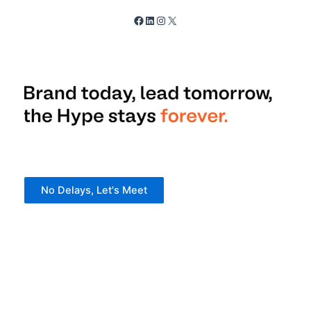
No Delays, Let's Meet