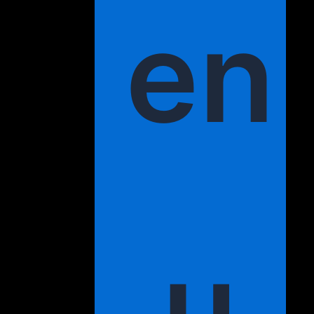
en
a conceptului tradițional să Balado dragoste să mulți
jucători de modă veche între întreaga lume. Regulile și
cerințele sale sunt satisfăcător să clare chiar și pentru cei
ce b știu nulitat asupra sloturile online.
u