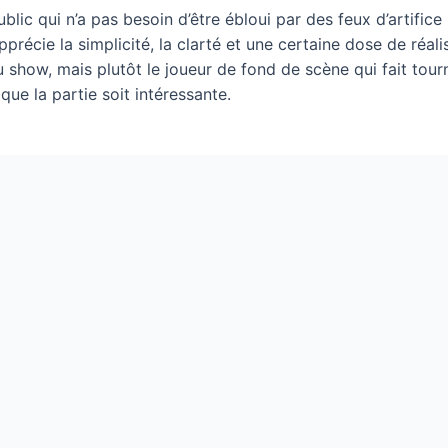
ublic qui n’a pas besoin d’être ébloui par des feux d’artif
précie la simplicité, la clarté et une certaine dose de réalis
u show, mais plutôt le joueur de fond de scène qui fait tourn
que la partie soit intéressante.