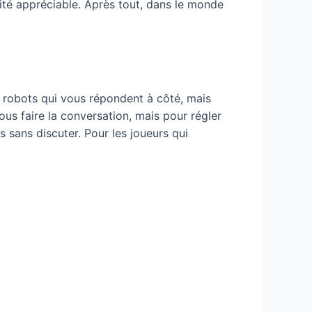
rité appréciable. Après tout, dans le monde
 robots qui vous répondent à côté, mais
ous faire la conversation, mais pour régler
sans discuter. Pour les joueurs qui