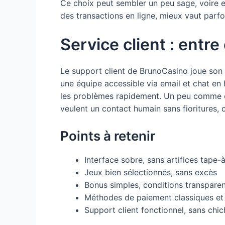
Ce choix peut sembler un peu sage, voire en
des transactions en ligne, mieux vaut parfo
Service client : entre 
Le support client de BrunoCasino joue son
une équipe accessible via email et chat en 
les problèmes rapidement. Un peu comme ce 
veulent un contact humain sans fioritures,
Points à retenir
Interface sobre, sans artifices tape-à
Jeux bien sélectionnés, sans excès
Bonus simples, conditions transpare
Méthodes de paiement classiques et
Support client fonctionnel, sans chic