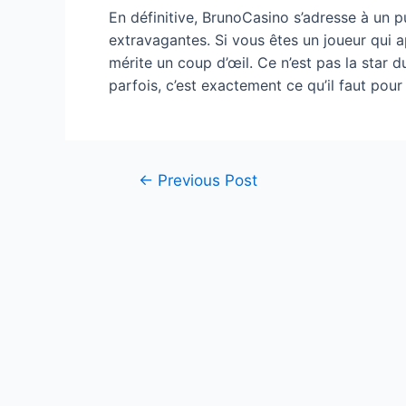
En définitive, BrunoCasino s’adresse à un p
extravagantes. Si vous êtes un joueur qui ap
mérite un coup d’œil. Ce n’est pas la star d
parfois, c’est exactement ce qu’il faut pour 
←
Previous Post