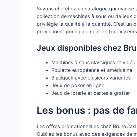
Si vous cherchez un catalogue qui rivalise 
collection de machines à sous ou de jeux de 
privilégie la qualité à la quantité. C’est u
proviennent principalement de fournisseur
Jeux disponibles chez Br
Machines à sous classiques et vidéo
Roulette européenne et américaine
Blackjack avec plusieurs variantes
Jeux de poker en ligne
Jeux de loterie et cartes à gratter
Les bonus : pas de fa
Les offres promotionnelles chez BrunoCasin
Oubliez les bonus avec des exigences de mis