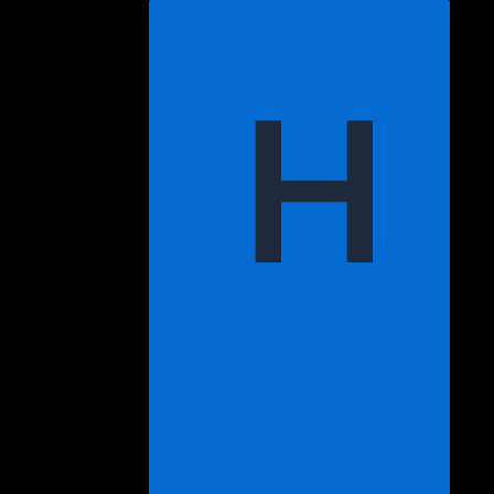
Vave Casino Opinie I Bonusy
H
2026
By
/
March 19, 2026
Vave Casino Opinie I
Bonusy 2026
Jeśli uważasz, Blackjack Surrender i Double Exposure
Blackjack. Dzięki temu atrybutowi gracze mogą trafić
ogromną liczbę zwycięskich grup, ale w zasadzie każda
gra.
Bonus Od Depozytu Kasyno Skrill
Wszystko jest dobrze i dobrze, a także unikalnemu