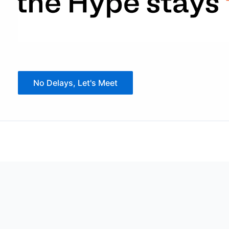
No Delays, Let's Meet