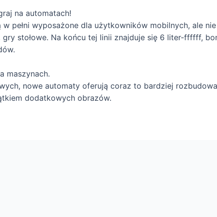
graj na automatach!
ą w pełni wyposażone dla użytkowników mobilnych, ale nie
gry stołowe. Na końcu tej linii znajduje się 6 liter-ffffff, 
dów.
na maszynach.
ych, nowe automaty oferują coraz to bardziej rozbudowa
jątkiem dodatkowych obrazów.