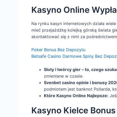
Kasyno Online Wypła
Na rynku kasyn internetowych działa wiele 
mieć przejażdżkę kolejką górską świata gi
skontaktować się z nimi za pośrednictwem 
Poker Bonus Bez Depozytu
Betsafe Casino Darmowe Spiny Bez Depoz
Sloty i twórcy gier – to, czego szuk
zmieniane w czasie.
Svenbet casino opinie i bonusy 202
podmiotem jest banknot Pollarda, k
Które Kasyno Online Najlepsze:
Jeśl
Kasyno Kielce Bonus