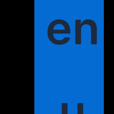
en
No Delays, Let's Meet
u