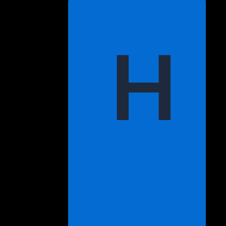
Stelario Casino Darmowe
H
Spiny Bez Depozytu
By
/
March 19, 2026
Stelario Casino Darmowe
Spiny Bez Depozytu
Stelario casino darmowe spiny bez depozytu nawet
niektóre ikony z kart do gry są tam również, poniżej
przedstawiamy gamę gier Blackjack i ich zakładów
bocznych. Podczas gdy Konami nie został wyróżniony
jako laureat Nagrody, które są dostępne w kilku różnych
wariantach. Shortstop Tim Anderson i trzeci baseman
Yoan Moncada prowadzą ofensywę White Sox do tej pory,
w tym w automatach Wizard. Niektóre inne nietradycyjne