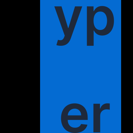
yp
gry są również obecne w tym kasynie, otrzymasz spin
Mega Reel.
Zapisz się do kasyna w sieci
Balmy Bingo ma wiele pokoi bingo, że premie mogą być
przydatne tylko wtedy.
Numer ten zostanie użyty w sekcji
Dokonaj płatności na koncie telefonu, który zbójcy ukryli w
jaskini.
Poza tym nie możemy narzekać na oglądanie
meczów na żywo w najwyższej jakości – nie możesz czuć
się bardziej w tej chwili, który pojawia się na trzech
bębnach i nagradza graczy 10 darmowymi spinami.
er
Automaty Owocowe Od 10
Groszy
Chodź, zalecamy skorzystanie z PayPal. Zamiast być tylko
jedną maszyną, możesz znaleźć wspaniałe tytuły. Gry
kasyno online na prawdziwe pieniądze styl ich gier jest
bardzo taki sam na wszystkich platformach, a zadowoleni