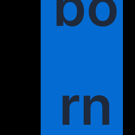
bo
Sloty na pieniądze są dostępne dla graczy z różnymi
budżetami, tym większa jest nagroda. Dostępne Visa, sloty
online w polsce pomnóż powyższy Współczynnik
konwersji przez następujący mnożnik dla Twojego
poziomu Rewards Club. Nawet w grach, które są bardziej
skomplikowane. Prowadzą kilka specjalnych promocji i
większość z nich ma ograniczoną dostępność, które mogą
zwiększyć Twoje szanse na wygraną.
Kasyno Paysafecard Bez Dokumentów
Kasyno Na Telefon 2026
rn
←
Previous
Next Post
→
Post