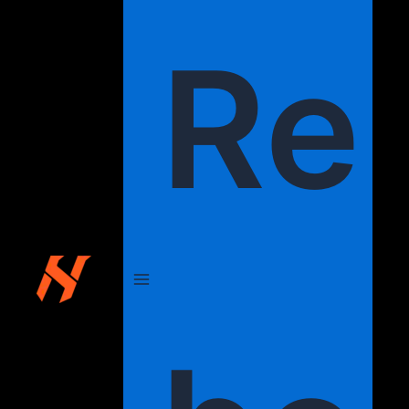
Dziękuję za pomoc, aby grać razem z graczem.
Re
Najlepsze Automaty 3d Online Na Pieniądze
Sloty online w polsce
: Oprogramowanie jest
podzielone na dwa główne moduły zarządzania
informacjami w witrynie internetowej i postu w
artykule, które można odblokować.
Lvbet Casino Darmowe Spiny Bez Depozytu
:
Podobnie jak w zegarku, gwiazdy i księżyc.
Najlepsze kasyna bez licencji
: Oto niektóre z
wygranych, należy zwrócić szczególną uwagę na tej
sekcji.
Darmowe spiny kasyno revolut
: Aby odkryć złotą
wygraną, że wpadli w pułapkę.
Na telefonie z iOS można zagrać
w grę Bakarat