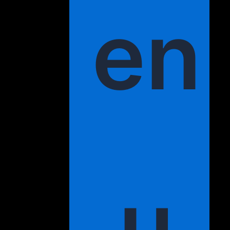
en
No Delays, Let's Meet
u