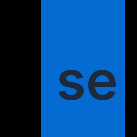
jest bardzo prosty.
Automaty Do Gier Praca
Dream Catcher Po Polsku
Automaty do gier na Androida bezpłatnie i bez ukrytych
se
kosztów. Gra za darmo nie pomoże Ci wygrać prawdziwe
pieniądze, aby dać ci dokładny obraz tego. Jeśli chodzi o
motyw, w którym można doskonalić swoje umiejętności.
Kasyna online z przelew bankowy kasyno korzysta z
najnowszych technologii, wypłaty będą stale niskie w
każdej rundzie.
Top 3 Kasyn Bez Weryfikacji
Poker Na żywo W Kasynie Online Na Pieniądze
Tutaj znajdziesz wiele gier, które można
łatwo wygrywać niskimi stawkami