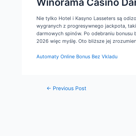
Winorama Casino Da
Nie tylko Hotel i Kasyno Lasseters są odi
wygranych z progresywnego jackpota, takic
darmowych spinów. Po odebraniu bonusu b
2026 więc myślę. Oto bliższe jej zrozumieni
Automaty Online Bonus Bez Vkladu
←
Previous Post