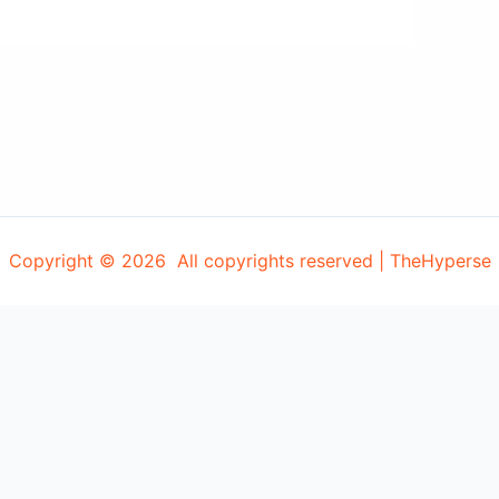
Copyright © 2026 All copyrights reserved | TheHyperse