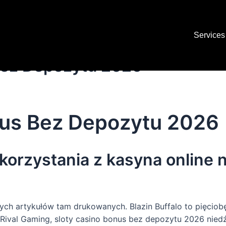
Services
Bez Depozytu 2026
nus Bez Depozytu 2026
 korzystania z kasyna online 
nych artykułów tam drukowanych. Blazin Buffalo to pięci
val Gaming, sloty casino bonus bez depozytu 2026 niedź