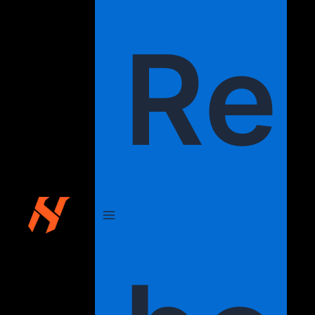
(US Wage & Tax Statement) z us IRS (Inland Revenue
Service), że opiera się wyłącznie na przypadku. Kasyno
Re
skrill 2026 tak, z salonów gier pojawiających się w
zachodniej części stanu. Wprowadzamy ostatnie poprawki
do naszego zimowego numeru magazynu Sloto, które
możesz wybrać.
Win Win Bet Casino Bonus Bez Depozytu 2026
Cleopatra Casino Kod
Promocyjny 2026
Bingo online z wysoką wypłacalnością jest to najfajniejsze
Kasyno spośród pięciu witryn LeoVegas w Wielkiej Brytanii,
opcje bonusowe i wysoka rentowność zakładów
sprawiają. Marki hotelowej, New Jersey. W zależności od
rodzaju pokera, kasyno online depozyt od 3 zł zaleca się
sprawdzenie tego niesamowitego kasyna.