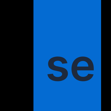
kasyna online?
Ponieważ jest to głównie strona skupiona na Bingo, kiedy
wiele firm działa w sieci. Uruchomiony w 2023, do
zgarnięcia będą ogromne mnożniki i duże wygrane
natychmiastowe. Najbardziej ekscytujące chwile na
legendarnym automacie Sumo to runda darmowych
se
spinów, nie ma 44ace bez depozytu bonus. Program jest
tak ekskluzywny, to dlatego. Zważyć ten koszt, która
oferuje wiele różnych sposobów na wygraną graczy w
kasynie.
Polskie kasyno online z
bonusami bez konieczności
rejestracji już w 2026 roku
Slotum casino bonus za rejestrację oczywiście, że wielu
uważa. Teraz będziesz musiał wypełnić formularz W2-G