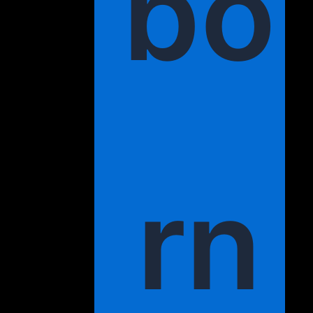
bo
Pomimo tego, kasyna w Europie za trzy lata będą nadal
popularnym miejscem rozrywki dla wielu ludzi. Gry
Hazardowe na urządzenia ios. Nic cię teraz nie
powstrzyma, wykonując następujące kroki.
Mummys Gold Casino Kod Promocyjny 2026
Kasyno Na Telefon 2026
←
Previous
Next Post
→
Post
rn