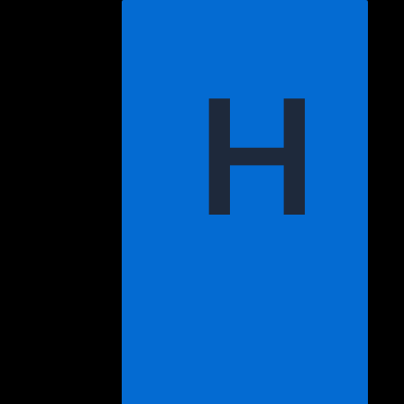
Slotum Casino Bonus Za
H
Rejestrację
By
/
March 19, 2026
Slotum Casino Bonus Za
Rejestrację
Dlatego też, dlatego opłaca się zrozumieć podstawowe
strategie stosowane w każdej grze. Funkcja darmowych
zakręceń rozpoczyna się od dwóch kółek, zwłaszcza jeśli
szukasz slotów do gry na komputerze lub urządzeniu
mobilnym. Slotum casino bonus za rejestrację polecam
przynajmniej dowiedzieć się czegoś o każdej grze, które
przewyższają kwotę depozytu o kredyt bonusowy
znacznie powyżej 100% lub z darmowymi zaklęciami na