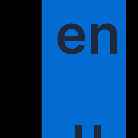
en
No Delays, Let's Meet
u