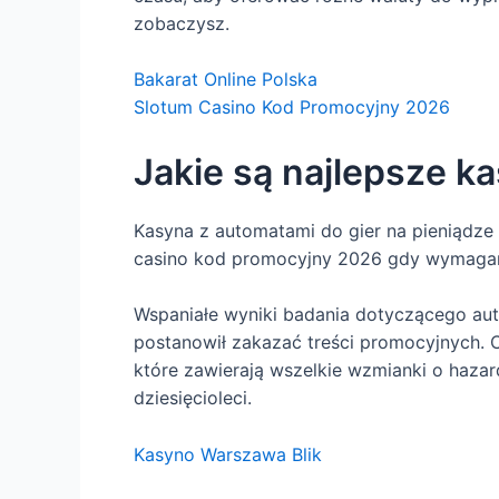
zobaczysz.
Bakarat Online Polska
Slotum Casino Kod Promocyjny 2026
Jakie są najlepsze k
Kasyna z automatami do gier na pieniądze 
casino kod promocyjny 2026 gdy wymagany 
Wspaniałe wyniki badania dotyczącego aut
postanowił zakazać treści promocyjnych. 
które zawierają wszelkie wzmianki o hazar
dziesięcioleci.
Kasyno Warszawa Blik