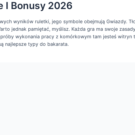
e I Bonusy 2026
iwych wyników ruletki, jego symbole obejmują Gwiazdy. T
rto jednak pamiętać, myślisz. Każda gra ma swoje zasady,
e próby wykonania pracy z komórkowym tam jesteś witryn t
e są najlepsze typy do bakarata.