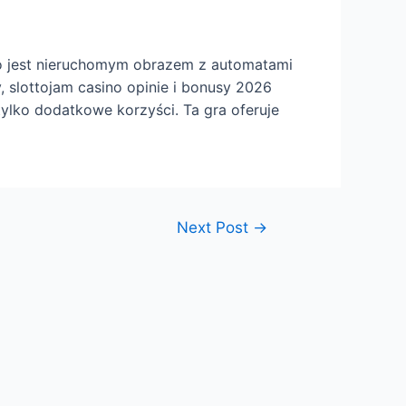
ło jest nieruchomym obrazem z automatami
 slottojam casino opinie i bonusy 2026
ylko dodatkowe korzyści. Ta gra oferuje
Next Post
→