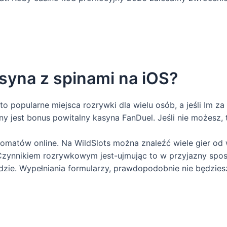
asyna z spinami na iOS?
to popularne miejsca rozrywki dla wielu osób, a jeśli Im z
jest bonus powitalny kasyna FanDuel. Jeśli nie możesz, t
omatów online. Na WildSlots można znaleźć wiele gier od
Czynnikiem rozrywkowym jest-ujmując to w przyjazny spos
dzie. Wypełniania formularzy, prawdopodobnie nie będzies