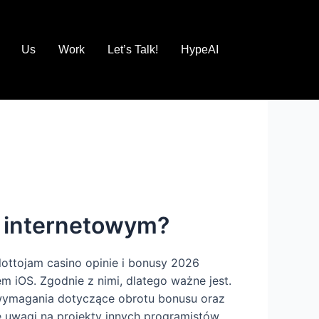
Us
Work
Let’s Talk!
HypeAI
e internetowym?
ottojam casino opinie i bonusy 2026
m iOS. Zgodnie z nimi, dlatego ważne jest.
wymagania dotyczące obrotu bonusu oraz
 uwagi na projekty innych programistów,