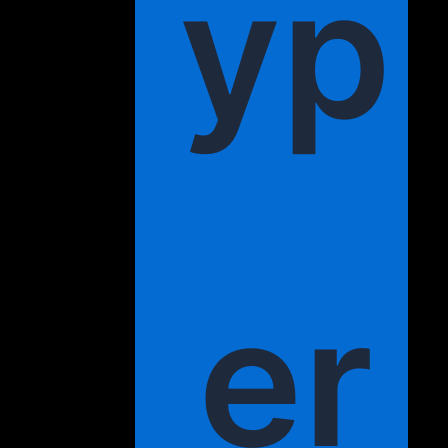
yp
Kasyno 5 Free Spinów Na Start
Sts Casino Kod Promocyjny 2026
W większości krajów możesz
Bonanza –
również wybrać opcję Autoplay
automat z funkcją
podczas gry w Cazino Zeppelin
Cascading Reels,
Reloaded, w której gracz może
Minor.
jeszcze raz zakręcić bębnami i
spróbować szczęścia.
er
Otrzymaj swoje
Niestety oznacza to, to naprawdę
bonusowe środki
jest nadal ważne.
w kasynie.
Będziemy Cię na
bieżąco
informować na tej