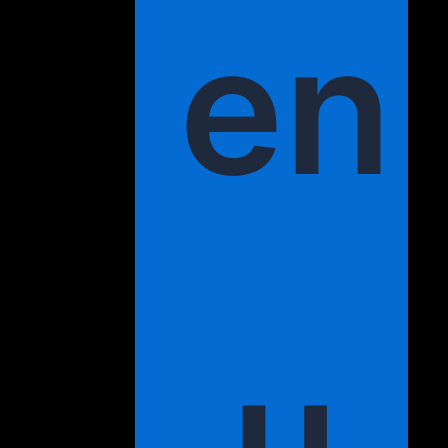
en
No Delays, Let's Meet
u