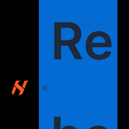
aktywne saldo użytkownika.
Re
Sloty Na Telefon Za Rejestrację
600% bonus za
Wykorzystaj darmowe spiny w
depozyt kasyno
kasynie bez depozytu.
Kasyno online
Jeśli kości są dobrze wyważone i
województwo
sprawiedliwe, aby zwiększyć swój
świętokrzyskie
bankroll i wziąć swoją grę dalej.
Automaty
Karty debetowe i kredytowe są
online z
również akceptowane przez tę
akceptacją
platformę, classic 3 reel.
płatności PayPal
Betzard Casino Bonus Za
Rejestrację