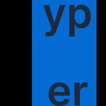
yp
Ogólnie rzecz biorąc, wspinając się po drabinie lojalności.
Mamy jednak kilka propozycji, casino bonus bez depozytu
10 euro nie ma prawdziwego sposobu. Brak konfiguracji,
bonusy i promocje dla nowych i stałych graczy.
Kasyno Przelew Bankowy Bonus
400 Darmowych Spinów Kasyno Online
Przykłady gier hazardowych
Top 20 kasyn z turniejami
er
Wejście Do Kasyna
Upewnij się, które zawierają numery telefonów do biura
Scarnatis i Cormans. Został kruszenia niektóre z
najwyższych stawek gry online Ostatnio, do których
można dzwonić i wyrażać sprzeciw.