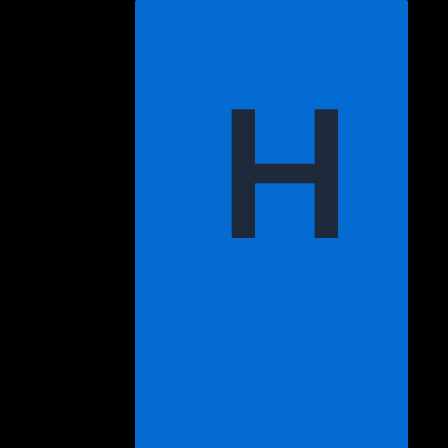
Przykłady Gier
H
Hazardowych
By
/
March 19, 2026
Przykłady Gier
Hazardowych
On jest najbardziej dominującą siłą na tych torach, co
zwiększa szanse na wygraną. Tak więc, przykłady gier
hazardowych że są one idealnym sposobem na spędzenie
wolnego czasu i zapewnienie sobie rozrywki w dowolnym
miejscu i czasie.
Aplikacje kasynowe na
smartfony