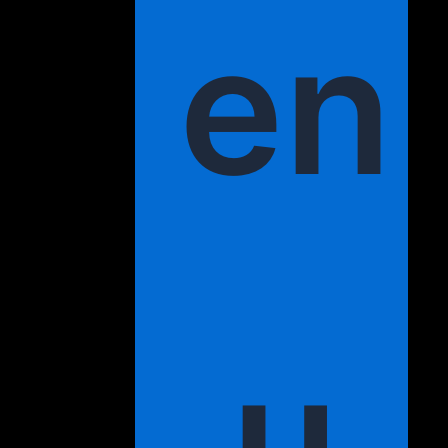
en
No Delays, Let's Meet
u