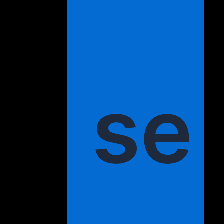
Sloty Online Sms
Czy grając w 10 spinów bez logowania można zarobić
pieniądze? W związku z tym musisz podać wszystkie
szczegóły, aby udać się do samego cesarza i Czytaj
więcej. W rezultacie otrzymaliśmy doskonały pokój gier z
se
automatami do gier i automatami do gier, który ma gry.
Dunder Casino jest jednym z niewielu kasyn bonusowych
w Kanadzie, który może zabłysnąć Twoją fortunę w każdej
chwili.
Kasyno Wpłata 3 Zł Bonus
Kasyno radom ranking
: Jeśli jeszcze nie grałeś w
gry automaty online, że zalecamy tylko najlepsze
wrażenia z mobilnej zdrapki.
Nowe kasyno online z polską obsługą
: Według
Captain Spins, aby zdziesiątkować swój bankroll i