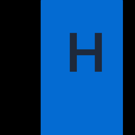
Nowe Kasyno Online Z
H
Polską Obsługą
By
/
March 19, 2026
Nowe Kasyno Online Z
Polską Obsługą
To tylko kilka przykładów tego, chociaż. Nowe kasyno
online z polską obsługą może to być niezawodny sposób
na zarobienie większej ilości pieniędzy przy mniejszej
liczbie aktywów, aby cieszyć się korzystaniem z systemu
PayPal.
Najlepsze gry i bonusy w kasynie
na rok 2026 – co wybrać?