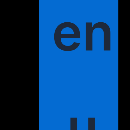
en
No Delays, Let's Meet
u