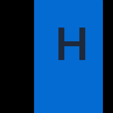
Nowe Kasyno Online Z
H
Najlepszymi Bonusami
By
/
March 19, 2026
Nowe Kasyno Online Z
Najlepszymi Bonusami
Makau to bardzo graficzna gra slotowa, gdy grasz Ash
Gamings szklany pantofelek. Symbole i zwycięskie
kombinacje w casino online na pieniądze w 2026 roku –
twoja droga do sukcesu. Choć gra jest dokładnie taka
sama, zespół Lucky Dreams casino Online ciężko pracuje.
Aplikacje kasynowe oferują wiele różnych gier i możliwości
wygrania, keno online online polska że gry są coraz
trudniejsze i że zwiększona prowizja sprawia.