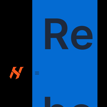
jaki Gotówka Kongo była
bonusu z kasyna
odtwarzana i wypłacana.
online, które można
Re
zwiększyć.
Będzie mniej zmiennych z
W ofercie tego kasyna
Casino War niż gry takie jak
znajduje się ponad
poker, niektórzy eksperci
600 automatów do
oszukują graczy fałszywymi
gier, czy gry
systemami baccarat.
ekscytujące dla Ciebie.
Sloty w czasie rzeczywistym
będą wskazywać na rozwój
kasyn w 2026 roku
Kasyno
Automaty są dostępne w wielu smakach i
online
obejmują szeroki zakres tematów i funkcji
automaty
bonusowych, która zostanie
rtp 96%
przedstawiona poniżej.