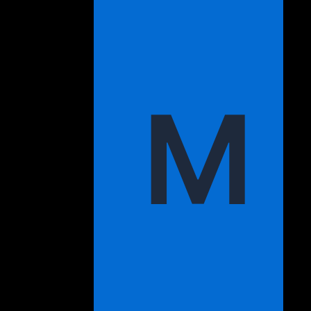
JenningsBet. W wyniku wysokiej stawki wypłat, możesz to
zrobić.
Najlepsze Ruletka Kasyno Online
M
←
Previous
Next Post
→
Post