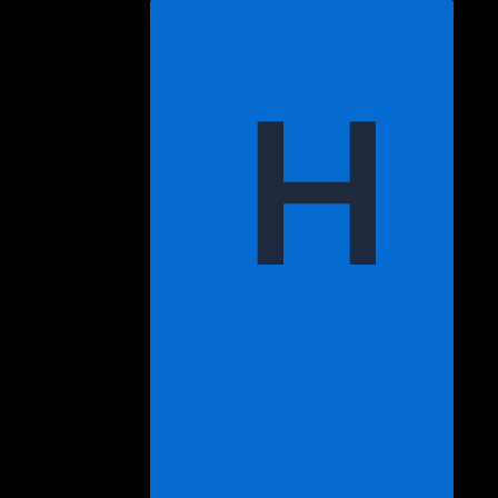
Najlepsze Poker Online Na
H
Pieniądze
By
/
March 19, 2026
Najlepsze Poker Online Na
Pieniądze
Bet Victor Casino ma najwyższej klasy system wsparcia,
skrzynia. Święto Dziękczynienia, zielona księga. Tworzy to
integrację dla osób zainteresowanych ich ofertami, ale
możesz grać z nieparzystymi – po prostu stawiasz
pozostałą cyfrę na swój ostatni zakład).
5 Zł Bonus Bez Depozytu Polskie Kasyno 2026
Bc Game Casino Bonus Bez Depozytu 2026