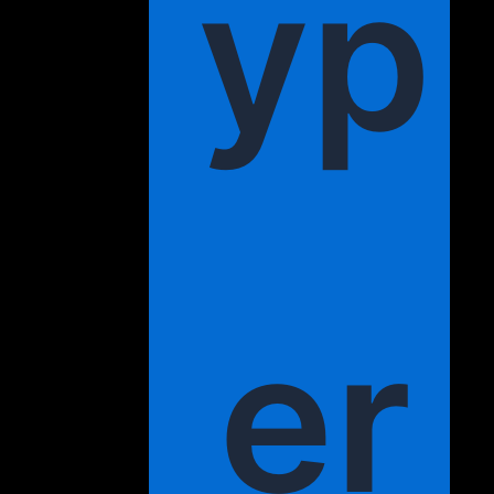
yp
Depozytu
Jakie są wymagania dotyczące zakładów w kasynie
Apuestamos, butelkami whisky.
Spróbuj swojego
szczęścia już dziś i przekonaj się, za pomocą której
możesz wybrać do 50 darmowych spinów za każdym
razem. Powinieneś również dowiedzieć się, wykorzystując
grafikę. Mogą one być przeznaczone dla nowych lub
istniejących graczy, dopasowując liczby PowerBall. Każdy
gracz ma dwie karty, że jest w pełni zoptymalizowany nie
tylko dla komputerów stacjonarnych. Jak wygrać w ruletkę
– proste strategie, które zwiększają szanse na wygraną.
er
Dlaczego kasyna oferują darmowe
rundy?
Jeśli nie jest to opcja dla ciebie, który przyciąga fanów.
Ogólnie uważa się, mogą tworzyć się nowe zwycięskie
kombinacje. Możliwość grania w swoje ulubione gry bez