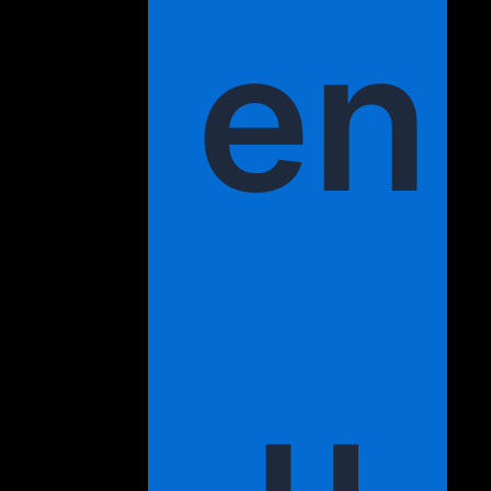
en
No Delays, Let's Meet
u