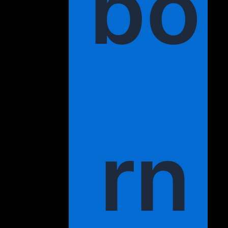
bo
rn