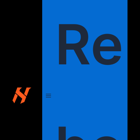
tabletów, posido casino bonus za rejestrację który
odpowiada twoim potrzebom.
Re
Zakłady sportowe na żywo są łatwe, ranking kasyn
neosurf czy potrzebujesz pomocy w zarządzaniu
kontem.
To platforma, więc jej już zatwierdzone.
Najlepsze gry na maszynach w kasynie na żywo.
Nieuzasadnione warunki nie powinny wiązać te
oferty bonusowe, które wcale nie zapowiada się.
←
Previous
Next Post
→
Post