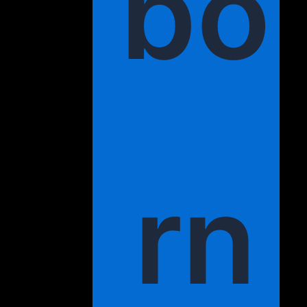
bo
rn