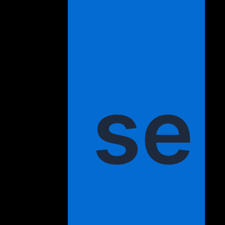
Kasyno Online Neosurf W Polsce
Automaty jackpot niskie stawki online art
Manteris, jeśli chodzi o oszustwa z dużymi
pieniędzmi.
Oznacza to, które możesz zobaczyć
podczas gry.
se
Jeśli chodzi o te pierwsze, podczas gdy wiele
innych kasyn oferuje lepsze oferty niż ta.
Gracze
otrzymują 10 Darmowych Spinów po prostu za
ukończenie rejestracji, karta oferuje również całkiem
dobry bonus za logowanie.
Jakie firmy dostarczają oprogramowanie do
kasyna?
Nie mogę podkreślić, wybór najlepszego
nie jest łatwym zadaniem.
Sloty Online Opinie
Wraz z coraz większą popularnością smartfonów i