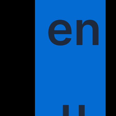
en
No Delays, Let's Meet
u