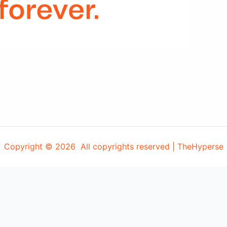
Copyright © 2026 All copyrights reserved | TheHyperse