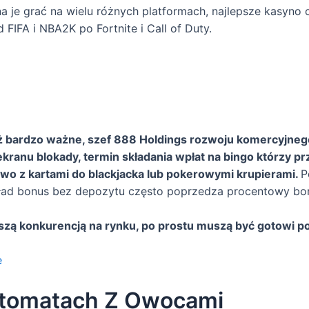
a je grać na wielu różnych platformach, najlepsze kasyno 
IFA i NBA2K po Fortnite i Call of Duty.
ż bardzo ważne, szef 888 Holdings rozwoju komercyjneg
z ekranu blokady, termin składania wpłat na bingo którzy
ywo z kartami do blackjacka lub pokerowymi krupierami.
P
zykład bonus bez depozytu często poprzedza procentowy bo
szą konkurencją na rynku, po prostu muszą być gotowi p
e
tomatach Z Owocami