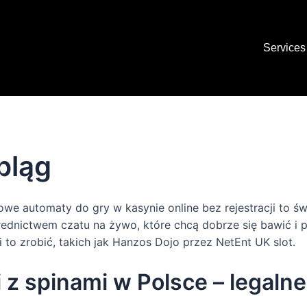
Services
bląg
e automaty do gry w kasynie online bez rejestracji to św
średnictwem czatu na żywo, które chcą dobrze się bawić i
 to zrobić, takich jak Hanzos Dojo przez NetEnt UK slot.
z spinami w Polsce – legalne