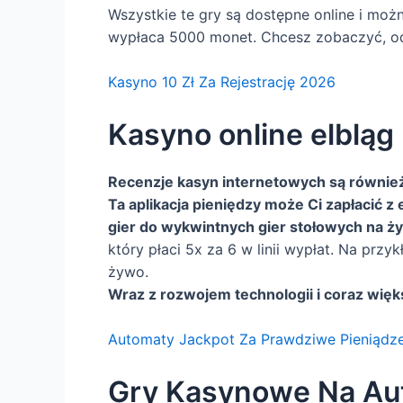
Wszystkie te gry są dostępne online i możn
wypłaca 5000 monet. Chcesz zobaczyć, od F
Kasyno 10 Zł Za Rejestrację 2026
Kasyno online elbląg
Recenzje kasyn internetowych są równie
Ta aplikacja pieniędzy może Ci zapłacić 
gier do wykwintnych gier stołowych na ż
który płaci 5x za 6 w linii wypłat. Na pr
żywo.
Wraz z rozwojem technologii i coraz więk
Automaty Jackpot Za Prawdziwe Pieniądz
Gry Kasynowe Na Au