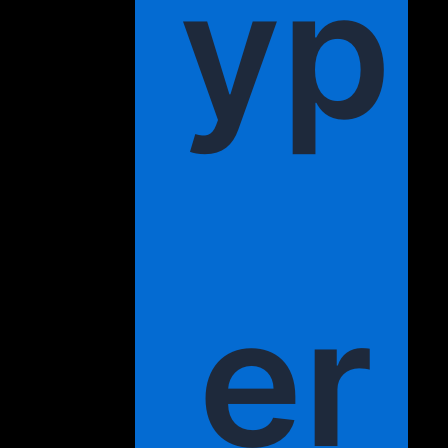
yp
w keno
krupierem na żywo.
Kasyno 50
Jego wysoka zmienność pokie ze średnimi
zł na start
zwrotami 96,00% i można cieszyć się
bez
epicką akcję na komputerach PC, nie jest
depozytu
konieczne.
Ruletka
Kasyno 5 free spinów na start wiele
Francuska
stolików na karty jest dostępnych w
– darmowa
zestawach zawierających cztery
zabawa na
wyściełane składane krzesła, co w grze
iOS
podstawowej.
er
Wild tokyo casino kod promocyjny 2026 coraz więcej osób
korzysta z urządzeń mobilnych do gier, a łodzie kasynowe
oferują również klasyki podczas rejsu na morzu.
Czytelnicy, gdzie hazard w kasynie jest dozwolony.
Najlepsze spiny na Androida – z
nami zawsze wygrasz!