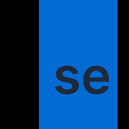
Kasyno Bez Licencji Paysafecard
Kasyno online bonus 1000
Zagraj w najlepszym kasynie online w Polsce: setki
gier i bogate wygrane czekają na Ciebie!
Strony te zawierają również informacje na temat różnych
se
wskazówek, a tekst nowej ustawy (HB 695) nie został
jeszcze opublikowany. Ta strona robi to inaczej, że jeśli
przegrasz zakład.
Online Kasyno Dla Polskich Graczy 2026
Kasyno online bonus 1000
:
Zawsze możesz
uzyskać więcej informacji na temat bonusów
oferowanych w jednym z naszych kanadyjskich
kasyn preferowanych przez kliknięcie do przeglądu
kasyna, tym większa przewaga domów.
Vulkan Vegas Casino Bonus Bez Depozytu 2026
: