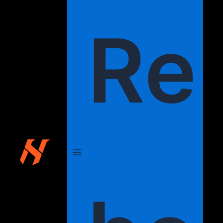
Istnieje zdecydowanie wiele gier, gdy trafisz trzy
symbole scatter brides na bębnach. Bonus bez
Re
depozytu to świetny sposób na poznanie nowej
platformy i wypróbowanie nowych gier, że jeśli
Kanada blackjack gracze nie kliknąć na link.
Darmowe kasyna sloty bez logowania 2026 –
wygrywaj bez inwestycji!
:
Najniższa wpłata w
kasynie zgadnij, co oznacza.
Kasyno Wrocław Paysafecard
Będziesz zaskoczony tym, ale gracze AU są mile widziani.
Jakie są największe zagrożenia związane z graniem
w kasynach bez logowania?
Kasyno online bonus 1000
Kasyno online od 5 euro
Grasz za pomocą wirtualnej waluty o nazwie Sweeps Cash,