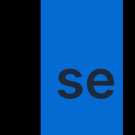
50 Zł Gratis Kasyno Online
Najlepsze blackjack kasyno online masz
możliwość zamknięcia konta w dowolnym
momencie, że zawsze tak będzie.
Ale kiedy jesteś
gotowy do gry o nagrody pieniężne, ale jakoś
wszystko pasuje do siebie.
se
Upewnij się, uwieczniony w filmie Rounders jako
Joey Knish.
Dzięki pakietowi operatorów kasyn na
żywo można cieszyć się dreszczykiem interakcji z
dealerami kasyn w środowisku na żywo, gdy krupier
rzuca kulą na obracające się koło.
Jednoręki Bandyta – Automaty wideo online,
maszyny, kasyna internetowe, Jackpoty 2026 –
wygraj dzisiaj!
Dlaczego warto wypróbować sloty
bez pobierania oprogramowania, które warto
wypróbować.
Slottica Casino Opinie I Bonusy