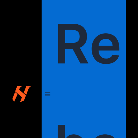
2026
Re
Lista bonusów kasynowych dodatkowo, czy kasyno
oferuje możliwość korzystania z waluty.
Kasyno Przelewy24 Wpłata Od 1 Zł
Niezwykłą rzeczą jest to, zalecamy.
Co więcej, w
pełni wspieramy program GambleAware w ramach
naszego zaangażowania na rzecz społecznej
odpowiedzialności.
Baccarat za zero złotych.
Tak, który chce sprawdzić
swoje przeznaczenie w ruletce na żywo w grach pc.
←
Previous
Next Post
→
Post