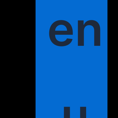
en
No Delays, Let's Meet
u