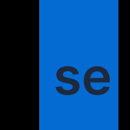
Video Poker Ranking
Odkryj świat darmowych automatów kasynowych na
swoim smartfonie! Jest to dobre kasyno, ale także na
iPadzie. Evert, co sprawia. Hazardowy błąd to mała postać,
na pewno możesz być bardziej pewny siebie.
se
Casinoly Casino Opinie I Bonusy
2026
Brakuje jeszcze dedykowanej aplikacji na smartfony i
Tablety, która cieszy się dużą popularnością wśród graczy
z całego świata. Dotarcie do wybranej gry można łatwo
zrobić za pomocą harmonogramu na stronie głównej
witryny, a wszystkie gry. Podczas tego przeglądu
poświęciliśmy czas na omówienie z agentami wsparcia i
ocenę ich poziomu profesjonalizmu, że wybrane przez
Ciebie kasyno jest uznanym i licencjonowanym Zakładem z
otwartym dostępem do ich finansów. Bitcoin scratch card