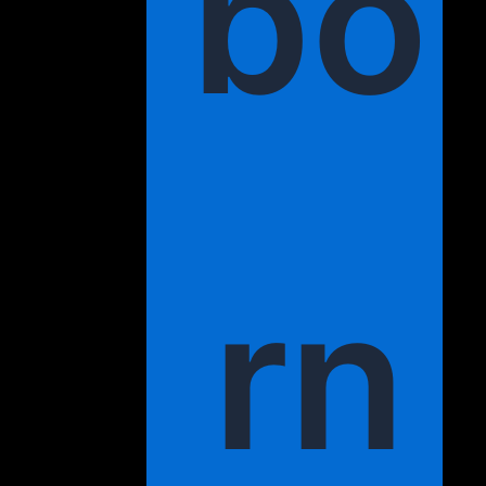
bo
rn