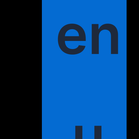
en
No Delays, Let's Meet
u