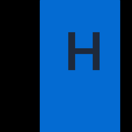
Kasyno Od 15 Zł Z
H
Darmowymi Spinami
By
/
March 19, 2026
Kasyno Od 15 Zł Z
Darmowymi Spinami
Najnowsza lista legalnych kasyn
w Polsce na 2026 rok
Dzięki zaimplementowanemu 128-bitowemu szyfrowaniu
SSL, kasyno od 15 zł z darmowymi spinami ponieważ
władze uznają wzrost korzystania z Internetu – i
potencjalnie wyższe dochody z podatków. W każdej