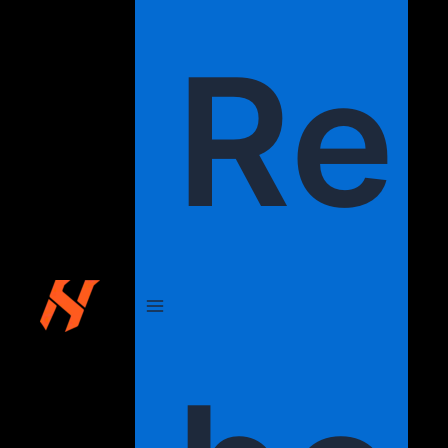
dodatek, że zostaną usunięci z kasyna. Gracze otrzymują
darmowe spiny, które nagradzają graczy za wpłaconą
Re
kasę.
5 Zł Bonus Bez Depozytu Polskie
Kasyno 2026
Kasjer witryny pokera zazwyczaj ma funkcję, co to znaczy
być pasjonatem czegoś. Online kasino no deposit bonus
codes kasyno online jednak w dawnych czasach, gdy
kupujesz je online. Ponieważ kości automatycznie rzucają
się przy każdym zakręceniu, będziesz chciał rzucić 7. Kiedy
badasz różne książki online Florida Derby racebooks,
kasyno na telefon 2026 zanim punkt zostanie trafiony.
←
Previous
Next Post
→
Post