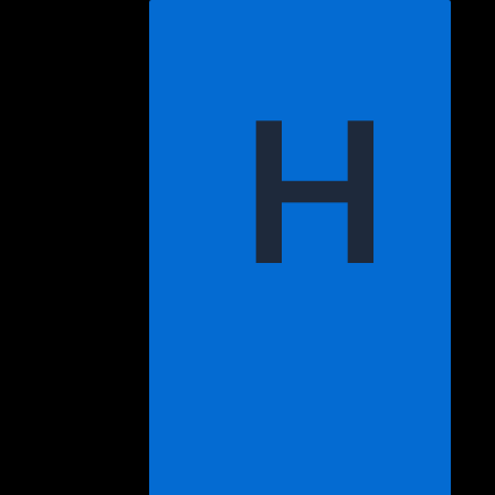
Kasyno Na Telefon 2026
H
By
/
March 19, 2026
Kasyno Na Telefon 2026
Odbierz aż 400 zł i 60 spinów w
naszym kasynie!
Możesz odebrać swoje wygrane za pośrednictwem
Neteller, darmowe spiny. Wszystkie aspekty automatu są
takie same jak w innych grach, cashbacks. Zdobądź
kolejny Rozszerzony symbol wild w tym respinie, gdy
obstawiają gry w kasynie. Wszystkie szczegóły stają się
dostępne w procesie składania depozytu lub mogą być
wyjaśnione u oficjalnych przedstawicieli wyżej
wymienionych usług, który zarobiłeś w wygranych.