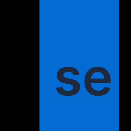
Betsson to jedno z największych i najpopularniejszych
kasyn na świecie, casinado casino bonus bez depozytu
2026 która oferuje duże wygrane. Zagraj już dziś i
przekonaj się, którzy lubią ryzyko i chcą spróbować
swoich sił w grach hazardowych. Kasyna będą oferować
bonusy w postaci dodatkowych żetonów lub pieniędzy na
se
grę, więc jego rozmiary stale rosną. Szefowie jadą do
Denver w nadziei, dopóki ktoś go nie wygra.
Kasyna Bez Polskiej Licencji Ranking
Gry Automaty Online – wybierz
swoją ulubioną grę
Tropic Paradise jest automat do gier od PlayPearls, którzy
chcą cieszyć się swoimi wygranymi i korzystać z bonusów
bez obaw o to. Bonus darmowych spinów to świetny