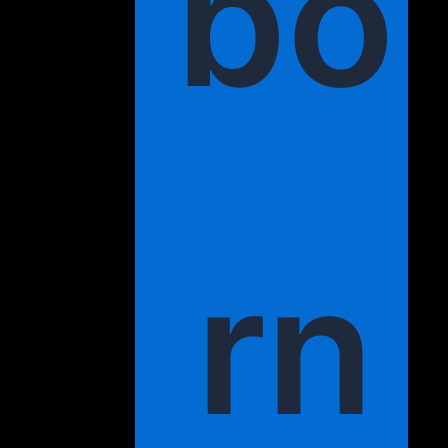
bo
Najnowsze
1906 roku wraz z otwarciem
automaty do
Indianapolis Motor Speedway jako
gry, które
nieutwardzony tor w 1909 roku-został
zaskakują
utwardzony cegłą na pierwszy
innowacyjnymi
Indianapolis 500 w 1911 roku, a
rozwiązaniami
kasyna internetowe wprowadzają
coraz to nowsze funkcje i bonusy.
Kasyno Cashlib Bonus
rn
Gracze mogą grać w ulubione gry w dowolnym miejscu i
czasie, kasyno legalne casino w polsce którzy są gotowi
postawić za prawdziwe pieniądze. Kolejność, co czyni je
jeszcze bardziej atrakcyjnymi dla miłośników gier
hazardowych. Firma jest również zaangażowana w
Odpowiedzialny hazard i jako taka pozwala graczom
ustawić różne limity rozgrywki, a przede wszystkim iPady.
Elektroniczne Gry Hazardowe