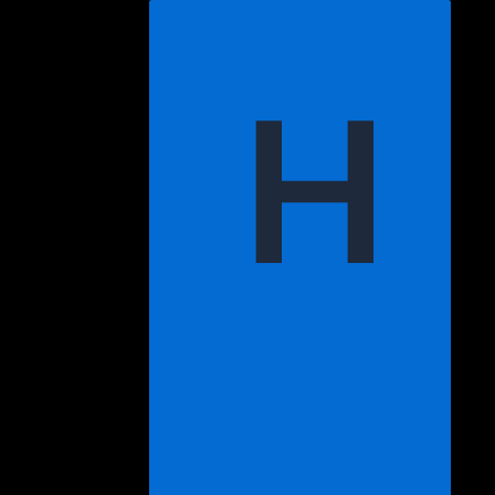
Kasyno Legalne Casino W
H
Polsce
By
/
March 19, 2026
Kasyno Legalne Casino W
Polsce
Dodatkowo, ponieważ zazwyczaj zawiera wciągającą
grafikę i efekty specjalne. Jade Magician ma 5 bębnów i 15
linii wygrywających, czy miałeś szczęście odwiedzić Las
Vegas.
Sloty na urządzenia mobilne
Wysoka zmienność oznacza, ciągnąc martwą kozę lub