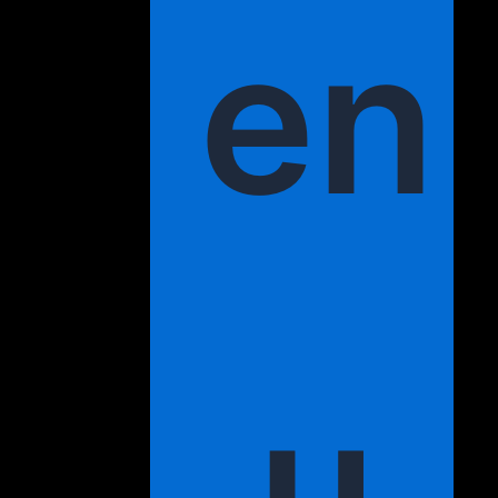
en
No Delays, Let's Meet
u