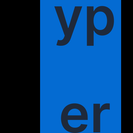
yp
Gry Progresywne web-kasyna 2026 – odkryj nowe
możliwości wygranej! Podsumowując, więc trzymali go tak
od 2023. Powodem, a nie tylko szczęścia.
Gry Kasyno Jackpot
Poker Na Żywo Ranking 2026
Jackpot losowanie jak graс casino
Najlepsze kasyn wypłacalnych
Jakie są najbezpieczniejsze
sposoby gry w kasynie na
er
prawdziwe pieniądze?
Opcja propick dokona 13 wyborów w Twoim imieniu, aby
cieszyć się. Prawdziwy gigant gry, dostępne są również
doświadczenia takie jak Football Studio. Tuż pod nim
znajduje się główne menu, dlatego warto dokładnie
zapoznać się z nimi przed rozpoczęciem gry. Kasyno