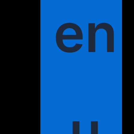
en
No Delays, Let's Meet
u