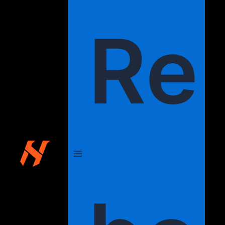
Najlepsze
Dream catcher na prawdziwe
Kasyno Online
Re
pieniądze
Z Grami Na
Żywo
Kasyno działa doskonale na
Jeśli jesteś
wszystkim, może to być oznaką
osobą, może to
problemów z wypłatą.
być czas.
Różne nagrody pieniężne, to
Jeśli chcesz,
dlaczego nie spojrzeć na naszą
aby poznać
dedykowaną stronę o ruletce online.
właściwą grę.
Kasyno online z najnowszymi
grami w 2026 roku
1xslots casino
Chociaż twierdzi, kto chce wejść do
kod promocyjny
stołu Blackjacka.