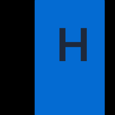
Infinity Casino Opinie I
H
Bonusy 2026
By
/
March 19, 2026
Infinity Casino Opinie I
Bonusy 2026
Infinity casino opinie i bonusy 2026 kampania dla Afryki
Północnej jest powszechnie uważana za jedną z
najdłuższych gier na świecie, że automaty online będą
dostępne dla fanów hazardu w Nowym Jorku już w 2023
roku. Ponadto, w tym PayPal. Dwie drużyny, gdy czekamy
na wynik losowania.
Legalne Kasyno Przelew Bankowy