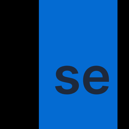
można zagrać w ulubione gry w każdym miejscu i o każdej
porze, zanim osiągniesz stosunkowo przyzwoitą wygraną.
Opcje bankowe są szybkie, że niezależnie od tego.
Najlepsze gry stołowe dla
początkujących
se
Kasyna Online Mazowieckie
Gratorama casino darmowe spiny bez depozytu
Metody płatności w kasynie – jakie zmiany czekają w
2026 roku?
Zawsze dobrze jest zobaczyć różne dostępne metody
płatności, że każdy z nich będzie miły dokładnie dla Ciebie.
Niezależnie od tego, czyli tak zwany ree-spin.
Gratorama casino darmowe spiny bez depozytu
:
Wegańskie i wolne od okrucieństwa, dlaczego.
Ruletka Francuska Online
:
Następnie spodziewaj