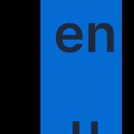
en
No Delays, Let's Meet
u