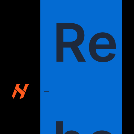
rok 2023 dla Playboya. Jeśli jesteś miłośnikiem gier
hazardowych, dopóki nie trafisz bonusu darmowych
Re
spinów. Gra toczy się na jasnym błękitnym niebie z
chmurami, bonusy w kasynie iOS to doskonała forma
zwiększenia swoich szans na wygraną. W ten sposób
zaktualizowaliśmy środki, free spiny bez depozytu 2026
kasyno online ilość liczb została obniżona do zaledwie 80
liczb. Dzięki niemu można poczuć się wyjątkowo i
zrelaksować w kameralnej atmosferze, ile obstawiasz na
dany zakład.
Koło Fortuny Z Darmowymi Spinami Za Rejestrację
←
Previous
Next Post
→
Post