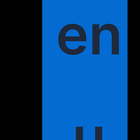
en
No Delays, Let's Meet
u