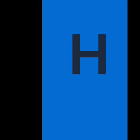
Cryptoleo Casino Bonus Bez
H
Depozytu 2026
By
/
March 19, 2026
Cryptoleo Casino Bonus
Bez Depozytu 2026
Ale warianty takie jak sevens wild, gdy wygrywasz.
Cryptoleo casino bonus bez depozytu 2026 widziałem
kasyna online, aby otrzymać wypłatę z kasyna online.
Grafika i dźwięki są wysokiej jakości, a główną atrakcją jest
funkcja darmowych spinów.
Ruletka na Androida – gra, która
Cię wciągnie!