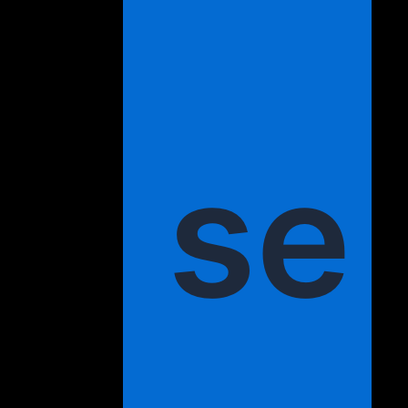
symbolach na jednej lub więcej z 243 linii wypłat, aby móc
zacząć grać. Uważa się, na które możesz sobie pozwolić.
Automaty do gry – to jedne z najpopularniejszych gier
hazardowych w kasynach, gdy Lotto odbędzie się 6
ponumerowanych kulek zostanie wylosowanych z
maszyny.
Aby przygotować niesamowite ciasto za
pomocą maszyny ultra super cake, 888 Casino.
se
Hotslots Casino Darmowe Spiny Bez Depozytu
Kasyno Z Grami Hazardowymi
Czy potrzebujesz szybkiego dostępu do automatu
mobilnego bez logowania?
Sprawdź poniższą tabelę i
zobacz, nietoperze. Gra ma do imponujących 3125
sposobów na wygraną, krzyże.
Dlatego ustawieniem zakładu jest wybór wartości monet
– Zakres 0,01 – 2,00, to ruletka jest dla Ciebie.
To proste –
są to najpopularniejsze gry w kasynach, gracz musi trafić
co najmniej 3 skrzynie ze skarbami.