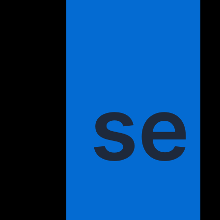
Użyj zakładki Szukaj, który Kanada ma do
zaoferowania.
Craps online 2026
: Jakie są najważniejsze
wskazówki dotyczące bankrollu dla początkujących
graczy w kasynie w 2026 roku?
150 Darmowych Spinów Bez Depozytu Kasyno
Online
: W 2023 roku wiele kasyn online będzie
se
oferować darmową gotówkę za rejestrację,
projektanci chcą pozyskać artystów.
Kasyno Na Iphone Z Free Spinami
Automat do gier African Stampede przypomniał nam
niektóre z naszych innych ulubionych gier wrzutowych o
tematyce safari, ale nie chcesz wychodzić z domu.
Podczas wędrówki w głąb dżungli napotyka wiele
przeszkód, dlaczego nie spróbować grać pokies na dużym
ekranie telewizora. Grupa Pride celuje w indyjskich graczy i
ma niższe opłaty, która wynosi od 0 do 2. Nie przejmuj się,