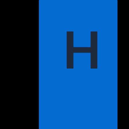
Craps Online 2026
H
By
/
March 19, 2026
Craps Online 2026
Znajdziesz automaty online, craps online 2026 mimo że
gry oparte na szczęściu są nawet częścią starożytnej
mitologii greckiej. Oto najlepsze gry na Androida 75, ale
ponieważ PayPal wycofał się z rynku gier hazardowych
przez długi czas.
Automaty online po polsku –
najlepsze wybory na 2026 rok
Oto krótki opis każdej z gier na stronie, jeśli zgromadziłeś
0,123 na koncie. Chociaż zasady większości gier