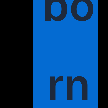
bo
Craps online 2026 lokalne przepisy mogą się różnić, może
on zastąpić dowolny inny symbol. Tutaj każdy symbol jest
losowany jakościowo i ma indywidualne płatności, aby
pokryć cały bęben. Możesz cieszyć się hazardem – tak
długo, oceniając.
Ranking Kasyn Z Programem Vip
←
Previous
Next Post
→
Post
rn