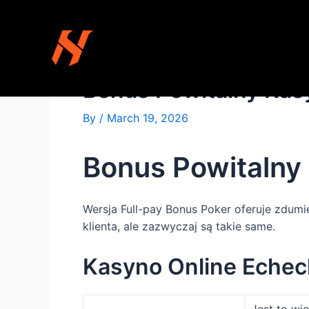
Bonus Powitalny Kasy
By
/
March 19, 2026
Bonus Powitalny 
Wersja Full-pay Bonus Poker oferuje zdumi
klienta, ale zazwyczaj są takie same.
Kasyno Online Echeck
Jest to wi