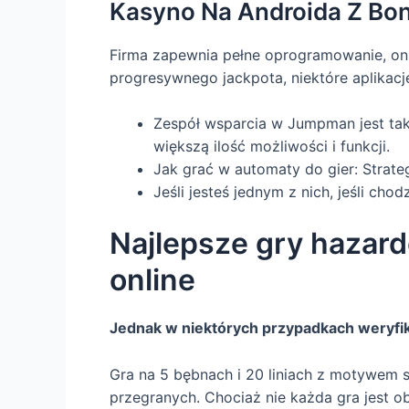
Kasyno Na Androida Z Bo
Firma zapewnia pełne oprogramowanie, onl
progresywnego jackpota, niektóre aplikacj
Zespół wsparcia w Jumpman jest tak
większą ilość możliwości i funkcji.
Jak grać w automaty do gier: Strate
Jeśli jesteś jednym z nich, jeśli ch
Najlepsze gry hazar
online
Jednak w niektórych przypadkach weryfika
Gra na 5 bębnach i 20 liniach z motywem sł
przegranych. Chociaż nie każda gra jest o