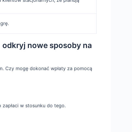
grę.
 odkryj nowe sposoby na
wym. Czy mogę dokonać wpłaty za pomocą
o zapłaci w stosunku do tego.