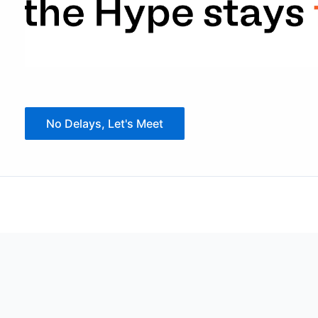
No Delays, Let's Meet