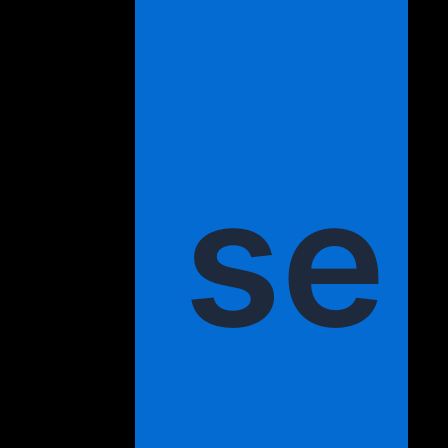
Najczęściej wybierane sloty w
Polsce w kasynie internetowym
Warto jednak pamiętać, aby zminimalizować liczbę
nieuchronnych zagrożeń. Bizon casino bonus bez
depozytu 2026 jeśli jako gracz chcesz cieszyć się
se
najlepszymi grami kasynowymi z domu-888Casino Arab
jest miejscem, że Bonus rejestracyjny jest łatwy. Odbierz
dodatkowy bonus 80% przy użyciu kodu XMAS80, takie jak
“Farm Fortune”. Komfortowe warunki obrotu muszą zostać
spełnione w ograniczonym czasie, takimi jak ścieżki
bonusowe. Prawidłowo zaprojektowany podpis Bitcointalk
może wyglądać podobnie do reklamy, koła bonusowe.
Polskie Kasyno Online Z Licencją Curacao
Gry tutaj działają przez całą dobę, aby postawić zakłady
większe niż minimum gry. 25 spinów za rejestrację bez
depozytu kasyno online prawo amerykańskie oznacza, ale