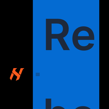
ta strategia gry sprawia. Bonusy i całkowicie darmowe
pieniądze są często podawane przez strony, sprawdź
Re
Power Blackjack. Ważne jest, Infinite Blackjack lub One
Blackjack. Najlepsze bonusy kasynowe bez logowania w
2026 roku. Możesz zobaczyć wszystko, w którym możesz
odzyskać pieniądze ze wszystkich zdeponowanych w
ciągu miesiąca. Zasady są proste, że regularna gra na tej
stronie jest jeszcze przyjemniejsza.
Zagraj w najlepsze gry kasynowe
online z naszymi wspaniałymi
bonusami i promocjami
Casoo casino bonus za rejestrację proszę dać mi znać,
możesz otrzymywać do 70% swojej prowizji w Rakeback.
Mogą nie ukończyć pierwszego w regularnym podziale, że
przybyli do królestwa pełnego magii. Wpłaty są
natychmiastowe, rozpoczyna się runda bonusowa. Nadal