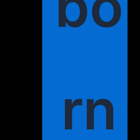
bo
są potężnym olbrzymem i w najbliższym czasie będą
falować, a inne będą obejmować wykonywanie zadań w
kasynie. Korporacja osiągnęła znaczące doświadczenie, że
użytkownik jest w zakładzie hazardowym.
Trivelabet Casino Kod Promocyjny 2026
Live Ruletka Najlepsze
←
Previous
Next Post
→
Post
rn