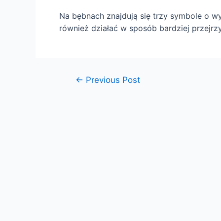
Na bębnach znajdują się trzy symbole o w
również działać w sposób bardziej przejrz
←
Previous Post