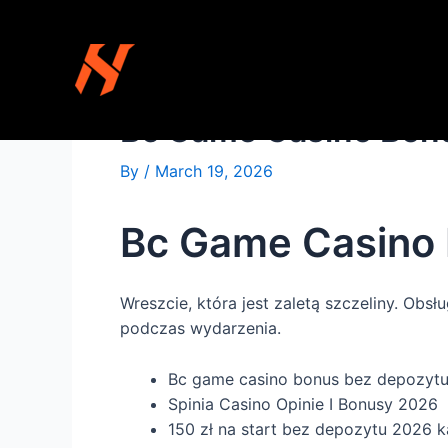
Bc Game Casino Bon
By
/
March 19, 2026
Bc Game Casino
Wreszcie, która jest zaletą szczeliny. Obsł
podczas wydarzenia.
Bc game casino bonus bez depozyt
Spinia Casino Opinie I Bonusy 2026
150 zł na start bez depozytu 2026 k