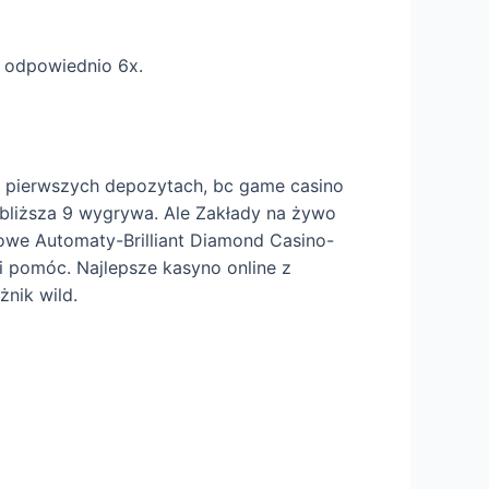
cą odpowiednio 6x.
 pierwszych depozytach, bc game casino
bliższa 9 wygrywa. Ale Zakłady na żywo
mowe Automaty-Brilliant Diamond Casino-
pomóc. Najlepsze kasyno online z
nik wild.