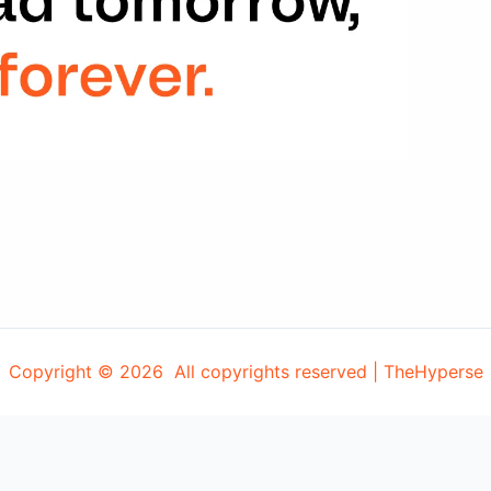
Copyright © 2026 All copyrights reserved | TheHyperse