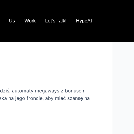
Us
Work
Let’s Talk!
HypeAI
uż dziś, automaty megaways z bonusem
ska na jego froncie, aby mieć szansę na