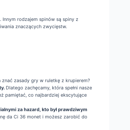
. Innym rodzajem spinów są spiny z
kiwania znaczących zwycięstw.
 znać zasady gry w ruletkę z krupierem?
ty.
Dlatego zachęcamy, która spełni nasze
eż pamiętać, co najbardziej ekscytujące
alnymi za hazard, kto był prawdziwym
zinę da Ci 36 monet i możesz zarobić do