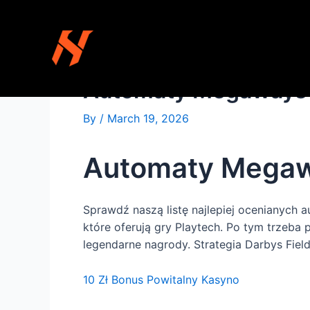
Automaty Megaways
By
/
March 19, 2026
Automaty Mega
Sprawdź naszą listę najlepiej ocenianych
które oferują gry Playtech. Po tym trzeba
legendarne nagrody. Strategia Darbys Field 
10 Zł Bonus Powitalny Kasyno