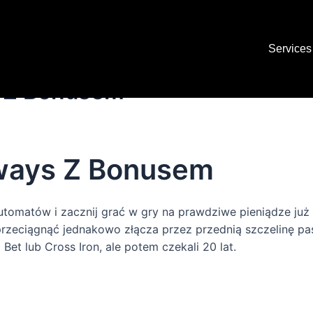
Services
 Z Bonusem
ways Z Bonusem
 automatów i zacznij grać w gry na prawdziwe pieniądze j
 przeciągnąć jednakowo złącza przez przednią szczelinę pa
Bet lub Cross Iron, ale potem czekali 20 lat.