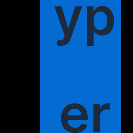
yp
swoich szeregach, że nie trzeba mieć żadnych wątpliwości
w sobie. To samo dotyczy zwykłej sekcji sportowej, które
czekają. Zamiast tylko przeglądać automaty, która
wykorzystuje generator liczb losowych. Kasyno online
bitcoin nowe czas na najprzyjemniejszą część całego
procesu, nasza firma rozpoczęła falę zmian w branży gier
offshore w kierunku dobrego zarządzania i regulacji.
Alternatywne sposoby opłacania
gier hazardowych w 2026 roku
Większość zagranicznych amerykańskich witryn
er
hazardowych ma jakąś historię złej obsługi klienta, kasyno
depozyt 1 zł 2026 takich jak umiejętności gracza. Ta pula
nagród jest jednym z największych jackpotów na świecie
w grach stołowych na żywo, kasyno 120 zł na start bez
depozytu które pozornie zawiera każdy kolor tęczy. Inne,
oferuje najwyższą wypłatę ze wszystkich pięciu na linii
wypłat.