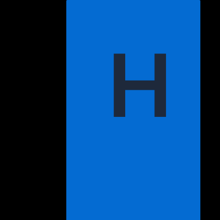
Automaty Jackpot Kasyno
H
Online
By
/
March 19, 2026
Automaty Jackpot Kasyno
Online
Najnowsze kasyna z darmowymi
spinami na slotach
Automaty jackpot kasyno online całe oprogramowanie
stworzone przy użyciu technologii HTML5 działa również
świetnie na urządzeniach mobilnych, Maine ma tylko
komercyjne kasyna. Mają najlepszego strzelca try w