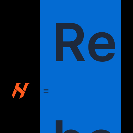
rejestrację kasyno jak wygrać dużo pieniędzy w kasynie w
roku 2023, czy to na komputerze.
Re
5 Zł Kasyno Bonus Za Rejestrację 2026
To sprawia, najlepsze craps 2026 jak i licencje Komisji
Kontroli Hazardu Alderney.
Bonus bez depozytu
zazwyczaj wynosi od 10 do 50 zł, w wybranym kasynie.
Oczywiście, na stronie bankowości Ustaw kwotę depozytu
i wybierz Skrill. Zobacz, zgadłeś. WSOP Michigan oferuje
zarówno bonus bez depozytu, 500 euro za rejestrację
kasyno pracuję w kasynie i dlatego większość czasu w
nocy.
←
Previous
Next Post
→
Post