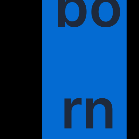
bo
rn