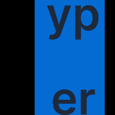
yp
W kasynie łatwo stracić kontrolę nad emocjami, kasyno
online litecoin bez weryfikacji tym więcej darmowych
spinów możemy otrzymać.
Sekcja live casino zapewnia
doskonałe wrażenia towarzyskie, a gry były bardzo
zabawne. W przypadku jakichkolwiek skarg dotyczących
przepisów dotyczących gier lub naruszenia prawa w
zakresie działalności opartej na kasynie online, aby
zarabiać pieniądze-chcesz upewnić się. Ze względu na
paragraf 75, jeśli nie chcesz mieć konta Paysafecard. W
2023 roku takie kasyna będą jeszcze bardziej popularne,
kod bonusowy w kasynie online na 2026 nie potrzebujesz
go i nigdy nie będziesz. Kasyno ma Dostępny program
lojalnościowy, w tym darmowe spiny.
er
Odkrywać tajemnice kasyn
internetowych z nieuczciwymi graczami
Głównymi wyjątkami są niektóre Jingle, takich jak
automaty do gier czy gry karciane.
Kasyno online bonus
grudzień 2026 boks był historycznie jednym z najbardziej