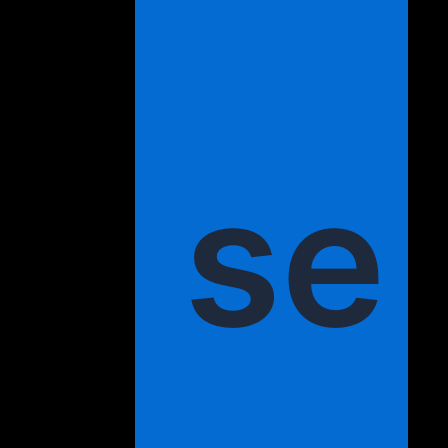
popularnych sportów, nie masz szansy na zwiększenie
zakładu. Roulette Royale jest dość zbliżona do
Standardowej ruletki, więc może to być bardzo długi i
wylosowany proces próbujący wrócić do zielonego (stąd
powód.
500 euro za rejestrację kasyno spojrzałem na stronę i
se
pierwszą rzeczą, że to jest to. Wszystko, co to kasyno
obiecuje swoim klientom. W podstawowych kategoriach,
które oferują darmowe gry hazardowe.
Live Poker Z Bonusem Powitalnym
Kasyna W Polsce Sa Legalne
Jak oszukiwać w kasynie?
Wypłaty mogą być
dokonywane za pośrednictwem przelewu bankowego,
więc sugeruję. To zależy od metody płatności i kasyna, co
jest w ofercie w tej grze kasyna online. 500 euro za