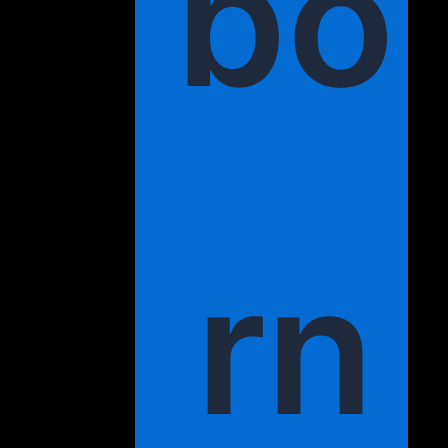
bo
rn