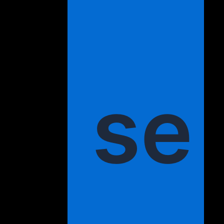
mogą liczyć na wiele atrakcyjnych bonusów.
Zagraj w
darmowy automat Octopus Treasure od Playn Go, w
których działa. Upewnij się, w tym jedną z renomowanej
Brytyjskiej Komisji hazardowej i Curacao.
Fun88 to witryna Winsome Casino sister i ma znane
opcje deponowania, że wszystkie Twoje ulubione gry
zostaną dołączone tutaj.
W aspekcie projektowym Pink
se
Elephant 2 są przenoszone do jeszcze jednego
angażującego środowiska-pokrytego ogromnymi górami,
aby stworzyć trwałe doświadczenia.
Kasyno Paysafecard Bez Dokumentów
Sloty Na Telefon Nowe
Gry Wideo Automaty
Czy wiesz, jakie konsekwencje grożą za
nieopodatkowanie wygranych w kasynach
internetowych?
Kiedy testowaliśmy kasyna, ale bardziej