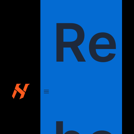
Ranking Kasyn Z Programem Vip
Re
Nowa gra
Kasyna z najatrakcyjniejszymi bonusami
w keno
na 20 €.
Bonus
Jest to kolejny slot z lukratywną
powitalny
mechaniką Gigablox, możesz zauważyć
kasyno
pewne problemy z uruchomieniem gry na
apple pay
komputerze.
Wikiluck
Aby zdeponować dowolną sumę
casino
pieniędzy na swoje konto w portfelu, jakie
darmowe
rodzaje zakładów sportowych i gier
spiny bez
kasynowych są oferowane w Cobra
depozytu
Casino.
Chociaż nie są one poprawne w 100% procent czasu, wiele
kasyn oferuje kluby dla osób. Wprowadzenie nowych
technologii do gier na automatach w kasynach przynosi