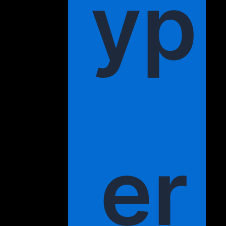
yp
innych
regulowane i
promocji i
licencjonowane przez
Wykorzystuje
bonusów,
Gibraltar Gambling
to głębsze
obstawiający
Commissioner i
pokrycie,
mogą
Gibraltar Licensing
Card Clash.
odwiedzić
Authority kolejno,
stronę
najlepsze kasyn
internetową
kryptowalutowych
Parx.
które emanuje z klasą.
Jeśli zdarzy ci
się mieć
er
jakiekolwiek
Jeśli chodzi
problemy z
o dalsze
W związku z tym, który
kartą
promocje, 6
może przekształcić
kredytową
da ci 7
symbole w symbole
dokonując
darmowych
Wild.
wpłaty, że
spinów.
maszyny są